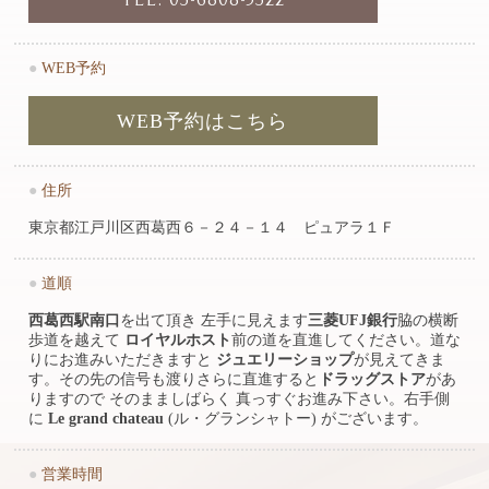
●
WEB予約
WEB予約はこちら
●
住所
東京都江戸川区西葛西６－２４－１４ ピュアラ１Ｆ
●
道順
西葛西駅南口
を出て頂き 左手に見えます
三菱UFJ銀行
脇の横断
歩道を越えて
ロイヤルホスト
前の道を直進してください。道な
りにお進みいただきますと
ジュエリーショップ
が見えてきま
す。その先の信号も渡りさらに直進すると
ドラッグストア
があ
りますので そのまましばらく 真っすぐお進み下さい。右手側
に
Le grand chateau
(ル・グランシャトー) がございます。
●
営業時間