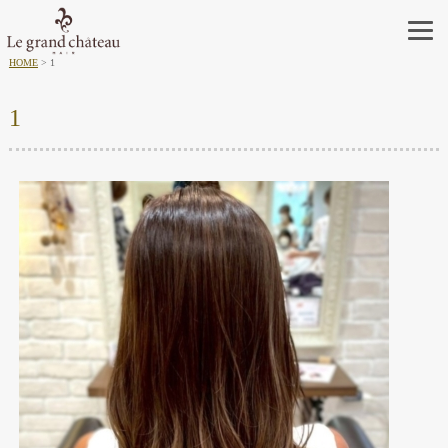
HOME
1
1