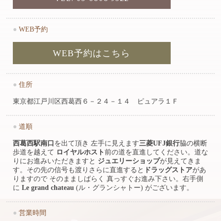
●
WEB予約
WEB予約はこちら
●
住所
東京都江戸川区西葛西６－２４－１４ ピュアラ１Ｆ
●
道順
西葛西駅南口
を出て頂き 左手に見えます
三菱UFJ銀行
脇の横断
歩道を越えて
ロイヤルホスト
前の道を直進してください。道な
りにお進みいただきますと
ジュエリーショップ
が見えてきま
す。その先の信号も渡りさらに直進すると
ドラッグストア
があ
りますので そのまましばらく 真っすぐお進み下さい。右手側
に
Le grand chateau
(ル・グランシャトー) がございます。
●
営業時間