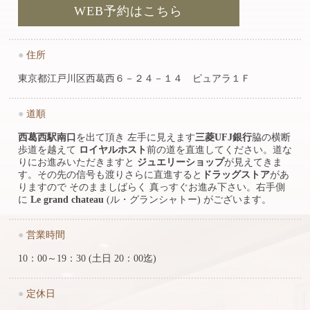
WEB予約はこちら
●
住所
東京都江戸川区西葛西６－２４－１４ ピュアラ１Ｆ
●
道順
西葛西駅南口
を出て頂き 左手に見えます
三菱UFJ銀行
脇の横断
歩道を越えて
ロイヤルホスト
前の道を直進してください。道な
りにお進みいただきますと
ジュエリーショップ
が見えてきま
す。その先の信号も渡りさらに直進すると
ドラッグストア
があ
りますので そのまましばらく 真っすぐお進み下さい。右手側
に
Le grand chateau
(ル・グランシャトー) がございます。
●
営業時間
10：00～19：30 (土日 20：00迄)
●
定休日