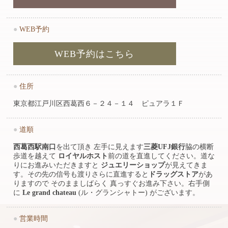
●
WEB予約
WEB予約はこちら
●
住所
東京都江戸川区西葛西６－２４－１４ ピュアラ１Ｆ
●
道順
西葛西駅南口
を出て頂き 左手に見えます
三菱UFJ銀行
脇の横断
歩道を越えて
ロイヤルホスト
前の道を直進してください。道な
りにお進みいただきますと
ジュエリーショップ
が見えてきま
す。その先の信号も渡りさらに直進すると
ドラッグストア
があ
りますので そのまましばらく 真っすぐお進み下さい。右手側
に
Le grand chateau
(ル・グランシャトー) がございます。
●
営業時間