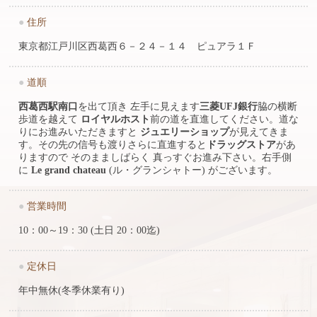
●
住所
東京都江戸川区西葛西６－２４－１４ ピュアラ１Ｆ
●
道順
西葛西駅南口
を出て頂き 左手に見えます
三菱UFJ銀行
脇の横断
歩道を越えて
ロイヤルホスト
前の道を直進してください。道な
りにお進みいただきますと
ジュエリーショップ
が見えてきま
す。その先の信号も渡りさらに直進すると
ドラッグストア
があ
りますので そのまましばらく 真っすぐお進み下さい。右手側
に
Le grand chateau
(ル・グランシャトー) がございます。
●
営業時間
10：00～19：30 (土日 20：00迄)
●
定休日
年中無休(冬季休業有り)