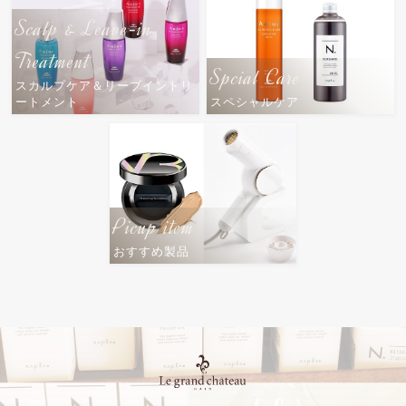
Scalp & Leave-in
Treatment
Spcial Care
スカルプケア＆リーブイントリ
ートメント
スペシャルケア
Picup item
おすすめ製品