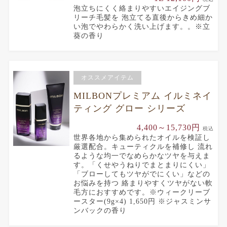
泡立ちにくく絡まりやすいエイジングブ
リーチ毛髪を 泡立てる直後からきめ細か
い泡でやわらかく洗い上げます。。※立
葵の香り
オススメアイテム
MILBONプレミアム イルミネイ
ティング グロー シリーズ
4,400～15,730円
税込
世界各地から集められたオイルを検証し
厳選配合。キューティクルを補修し 流れ
るような均一でなめらかなツヤを与えま
す。「くせやうねりでまとまりにくい」
「ブローしてもツヤがでにくい」などの
お悩みを持つ 絡まりやすくツヤがない軟
毛方におすすめです。※ウィークリーブ
ースター(9g×4) 1,650円 ※ジャスミンサ
ンバックの香り