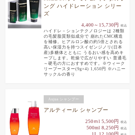
ング ハイドレーション シリー
ズ
4,400～15,730円
税込
ハイドレ－ションテクノロジーは 2種類
の毛髪脂質類似成分で 崩れたCMC構造
を補修。ヒアルロン酸の約5倍とされる
高い保湿力を持つスイゼンジノリ(日本
産)多糖体とともに うるおい感を高めキ
ープします。乾燥で広がりやすい 普通毛
～硬毛の方におすすめです。※ウィーク
リーブースター(9g×4) 1,650円 ※ハニー
サックルの香り
Aujua シャンプー
アルティール シャンプー
250ｍl 5,500円
税込
500ml 8,250円
税込
1L 12,100円
税込