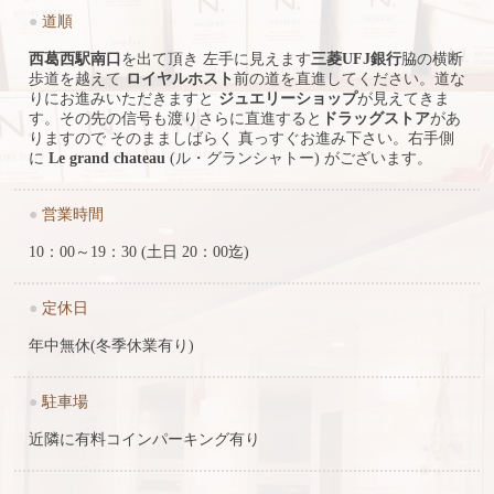
●
道順
西葛西駅南口
を出て頂き 左手に見えます
三菱UFJ銀行
脇の横断
歩道を越えて
ロイヤルホスト
前の道を直進してください。道な
りにお進みいただきますと
ジュエリーショップ
が見えてきま
す。その先の信号も渡りさらに直進すると
ドラッグストア
があ
りますので そのまましばらく 真っすぐお進み下さい。右手側
に
Le grand chateau
(ル・グランシャトー) がございます。
●
営業時間
10：00～19：30 (土日 20：00迄)
●
定休日
年中無休(冬季休業有り)
●
駐車場
近隣に有料コインパーキング有り