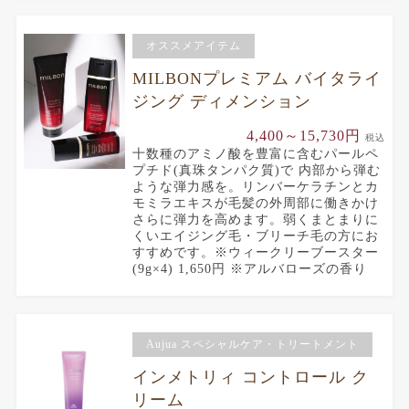
オススメアイテム
MILBONプレミアム バイタライ
ジング ディメンション
4,400～15,730円
税込
十数種のアミノ酸を豊富に含むパールペ
プチド(真珠タンパク質)で 内部から弾む
ような弾力感を。リンバーケラチンとカ
モミラエキスが毛髪の外周部に働きかけ
さらに弾力を高めます。弱くまとまりに
くいエイジング毛・ブリーチ毛の方にお
すすめです。※ウィークリーブースター
(9g×4) 1,650円 ※アルバローズの香り
Aujua スペシャルケア・トリートメント
インメトリィ コントロール ク
リーム