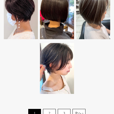
1
2
3
次へ ›