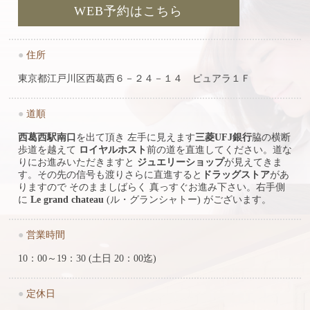
WEB予約はこちら
●
住所
東京都江戸川区西葛西６－２４－１４ ピュアラ１Ｆ
●
道順
西葛西駅南口
を出て頂き 左手に見えます
三菱UFJ銀行
脇の横断
歩道を越えて
ロイヤルホスト
前の道を直進してください。道な
りにお進みいただきますと
ジュエリーショップ
が見えてきま
す。その先の信号も渡りさらに直進すると
ドラッグストア
があ
りますので そのまましばらく 真っすぐお進み下さい。右手側
に
Le grand chateau
(ル・グランシャトー) がございます。
●
営業時間
10：00～19：30 (土日 20：00迄)
●
定休日