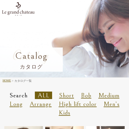
Catalog
Catalog
カタログ
HOME
カタログ一覧
Search
ALL
Short
Bob
Medium
Long
Arrange
High lift color
Men’s
Kids