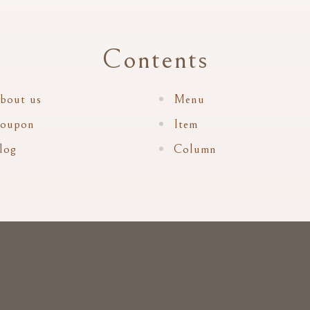
Contents
bout us
Menu
oupon
Item
log
Column