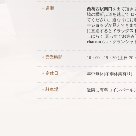
●
道順
西葛西駅南口
を出て頂き
脇の横断歩道を越えて
ロ
てください。道なりにお
ーショップ
が見えてきま
に直進すると
ドラッグス
しばらく 真っすぐお進
chateau
(ル・グランシャ
●
営業時間
10：00～19：30 (土日 20
●
定休日
年中無休(冬季休業有り)
●
駐車場
近隣に有料コインパーキ