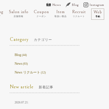
News
Blog
Instagram
og
Salon info
Coupon
Item
Recruit
Web
グ
店舗情報
クーポン
取扱い製品
リクルート
予約
Category
カテゴリー
Blog
(44)
News
(93)
News リクルート
(12)
New article
新着記事
2026.07.21: