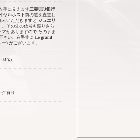
 左手に見えます
三菱UFJ銀行
イヤルホスト
前の道を直進し
進みいただきますと
ジュエリ
す。その先の信号も渡りさら
トア
がありますので そのまま
み下さい。右手側に
Le grand
トー) がございます。
：00迄)
ング有り