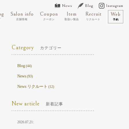
News
Blog
Instagram
og
Salon info
Coupon
Item
Recruit
Web
グ
店舗情報
クーポン
取扱い製品
リクルート
予約
Category
カテゴリー
Blog
(44)
News
(93)
News リクルート
(12)
New article
新着記事
2026.07.21: