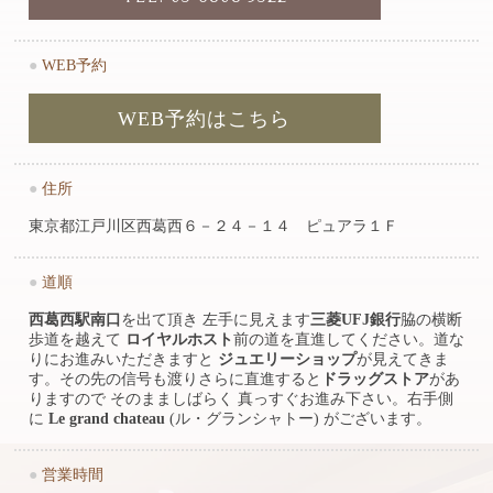
●
WEB予約
WEB予約はこちら
●
住所
東京都江戸川区西葛西６－２４－１４ ピュアラ１Ｆ
●
道順
西葛西駅南口
を出て頂き 左手に見えます
三菱UFJ銀行
脇の横断
歩道を越えて
ロイヤルホスト
前の道を直進してください。道な
りにお進みいただきますと
ジュエリーショップ
が見えてきま
す。その先の信号も渡りさらに直進すると
ドラッグストア
があ
りますので そのまましばらく 真っすぐお進み下さい。右手側
に
Le grand chateau
(ル・グランシャトー) がございます。
●
営業時間