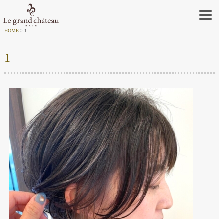
HOME
1
1