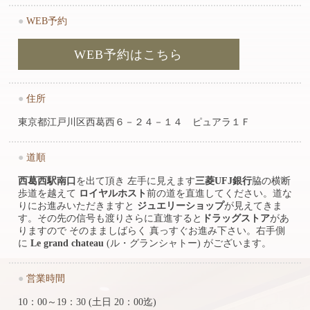
●
WEB予約
WEB予約はこちら
●
住所
東京都江戸川区西葛西６－２４－１４ ピュアラ１Ｆ
●
道順
西葛西駅南口
を出て頂き 左手に見えます
三菱UFJ銀行
脇の横断
歩道を越えて
ロイヤルホスト
前の道を直進してください。道な
りにお進みいただきますと
ジュエリーショップ
が見えてきま
す。その先の信号も渡りさらに直進すると
ドラッグストア
があ
りますので そのまましばらく 真っすぐお進み下さい。右手側
に
Le grand chateau
(ル・グランシャトー) がございます。
●
営業時間
10：00～19：30 (土日 20：00迄)