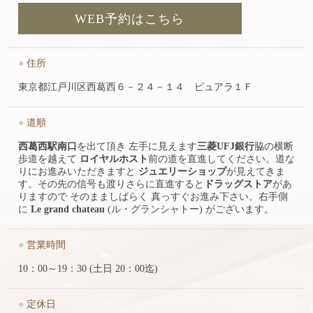
WEB予約はこちら
●
住所
東京都江戸川区西葛西６－２４－１４ ピュアラ１Ｆ
●
道順
西葛西駅南口
を出て頂き 左手に見えます
三菱UFJ銀行
脇の横断
歩道を越えて
ロイヤルホスト
前の道を直進してください。道な
りにお進みいただきますと
ジュエリーショップ
が見えてきま
す。その先の信号も渡りさらに直進すると
ドラッグストア
があ
りますので そのまましばらく 真っすぐお進み下さい。右手側
に
Le grand chateau
(ル・グランシャトー) がございます。
●
営業時間
10：00～19：30 (土日 20：00迄)
●
定休日