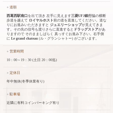
●
道順
西葛西駅南口
を出て頂き 左手に見えます
三菱UFJ銀行
脇の横断
歩道を越えて
ロイヤルホスト
前の道を直進してください。道な
りにお進みいただきますと
ジュエリーショップ
が見えてきま
す。その先の信号も渡りさらに直進すると
ドラッグストア
があ
りますので そのまましばらく 真っすぐお進み下さい。右手側
に
Le grand chateau
(ル・グランシャトー) がございます。
●
営業時間
10：00～19：30 (土日 20：00迄)
●
定休日
年中無休(冬季休業有り)
●
駐車場
近隣に有料コインパーキング有り