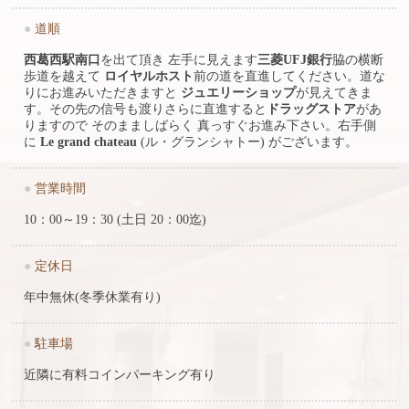
●
道順
西葛西駅南口
を出て頂き 左手に見えます
三菱UFJ銀行
脇の横断
歩道を越えて
ロイヤルホスト
前の道を直進してください。道な
りにお進みいただきますと
ジュエリーショップ
が見えてきま
す。その先の信号も渡りさらに直進すると
ドラッグストア
があ
りますので そのまましばらく 真っすぐお進み下さい。右手側
に
Le grand chateau
(ル・グランシャトー) がございます。
●
営業時間
10：00～19：30 (土日 20：00迄)
●
定休日
年中無休(冬季休業有り)
●
駐車場
近隣に有料コインパーキング有り