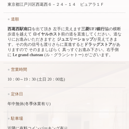
東京都江戸川区西葛西６－２４－１４ ピュアラ１Ｆ
●
道順
西葛西駅南口
を出て頂き 左手に見えます
三菱UFJ銀行
脇の横断
歩道を越えて
ロイヤルホスト
前の道を直進してください。道な
りにお進みいただきますと
ジュエリーショップ
が見えてきま
す。その先の信号も渡りさらに直進すると
ドラッグストア
があ
りますので そのまましばらく 真っすぐお進み下さい。右手側
に
Le grand chateau
(ル・グランシャトー) がございます。
●
営業時間
10：00～19：30 (土日 20：00迄)
●
定休日
年中無休(冬季休業有り)
●
駐車場
近隣に有料コインパーキング有り