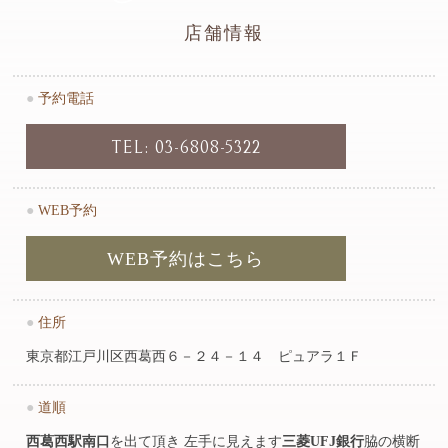
店舗情報
●
予約電話
TEL: 03-6808-5322
●
WEB予約
WEB予約はこちら
●
住所
東京都江戸川区西葛西６－２４－１４ ピュアラ１Ｆ
●
道順
西葛西駅南口
を出て頂き 左手に見えます
三菱UFJ銀行
脇の横断