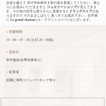
歩道を越えて
ロイヤルホスト
前の道を直進してください。道な
りにお進みいただきますと
ジュエリーショップ
が見えてきま
す。その先の信号も渡りさらに直進すると
ドラッグストア
があ
りますので そのまましばらく 真っすぐお進み下さい。右手側
に
Le grand chateau
(ル・グランシャトー) がございます。
●
営業時間
10：00～19：30 (土日 20：00迄)
●
定休日
年中無休(冬季休業有り)
●
駐車場
近隣に有料コインパーキング有り