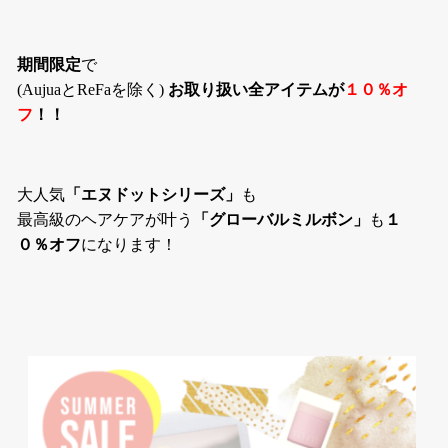
期間限定
で
(AujuaとReFaを除く)
お取り扱い全アイテムが
１０％オ
フ
！！
大人気
「エヌドットシリーズ」
も
最高級のヘアケアが叶う
「グローバルミルボン」
も
１
０％オフ
になります！