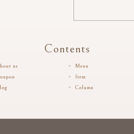
Contents
bout us
Menu
oupon
Item
log
Column