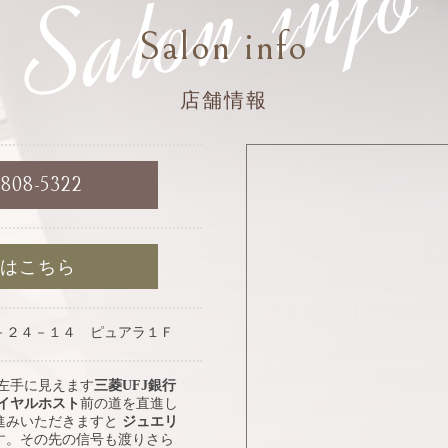
Salon info
Salon info
店舗情報
6808-5322
約はこちら
－２４－１４ ピュアラ１Ｆ
 左手に見えます
三菱UFJ銀行
イヤルホスト
前の道を直進し
進みいただきますと
ジュエリ
す。その先の信号も渡りさら