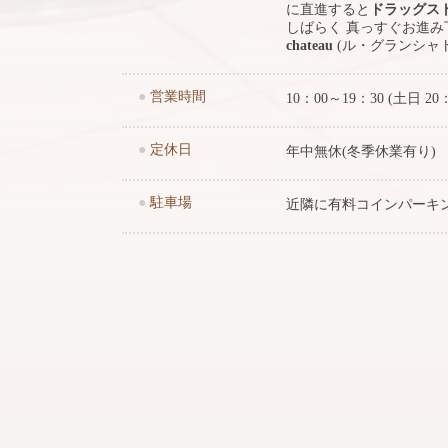
に直進すると
ドラッグス
しばらく 真っすぐお進
chateau
(ル・グランシャ
●
営業時間
10：00～19：30 (土日 20
●
定休日
年中無休(冬季休業有り)
●
駐車場
近隣に有料コインパーキ