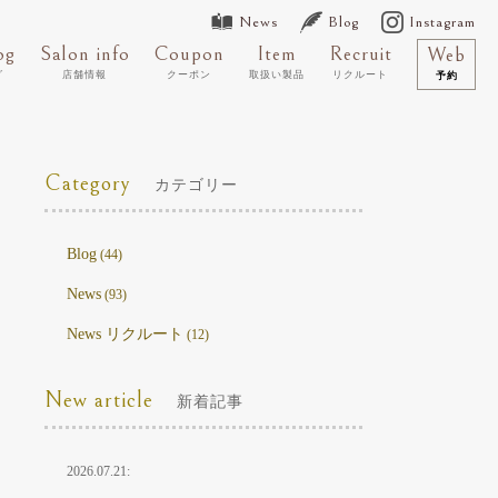
News
Blog
Instagram
og
Salon info
Coupon
Item
Recruit
Web
グ
店舗情報
クーポン
取扱い製品
リクルート
予約
Category
カテゴリー
Blog
(44)
News
(93)
News リクルート
(12)
New article
新着記事
2026.07.21: