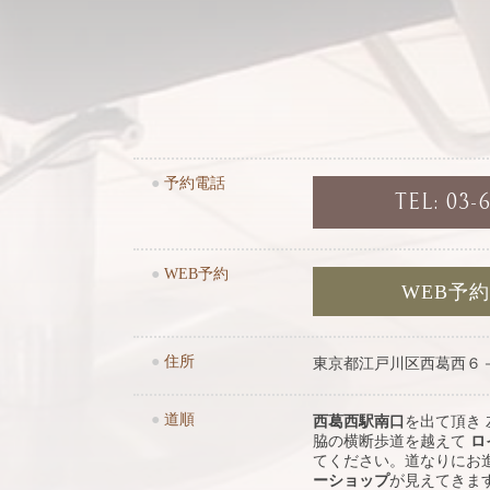
●
予約電話
TEL: 03-
●
WEB予約
WEB予
●
住所
東京都江戸川区西葛西６
●
道順
西葛西駅南口
を出て頂き
脇の横断歩道を越えて
ロ
てください。道なりにお
ーショップ
が見えてきま