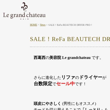
HOME
News
SALE！ReFa BEAUTECH DRYER PRO！
SALE！ReFa BEAUTECH D
西葛西
の
美容院
Le grandchateau
です。
リファ
ドライヤー
さらに進化した
の
が
台数限定
セール中
で
です！
頭皮にやさしく
(男性にもオススメ)
モードを切り替えることで
「しっとり」
も