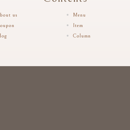
bout us
Menu
oupon
Item
log
Column