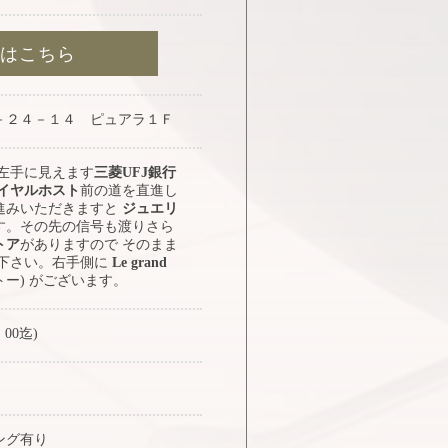
約はこちら
－２４－１４ ピュアラ１Ｆ
 左手に見えます
三菱UFJ銀行
イヤルホスト
前の道を直進し
進みいただきますと
ジュエリ
す。その先の信号も渡りさら
トア
がありますので そのまま
み下さい。右手側に
Le grand
トー) がございます。
：00迄)
ング有り