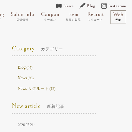
News
Blog
Instagram
og
Salon info
Coupon
Item
Recruit
Web
グ
店舗情報
クーポン
取扱い製品
リクルート
予約
Category
カテゴリー
Blog
(44)
News
(93)
News リクルート
(12)
New article
新着記事
2026.07.21: