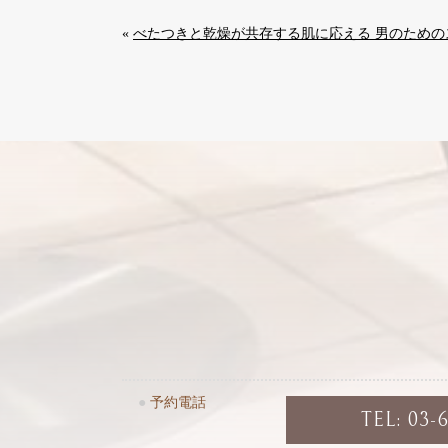
«
べたつきと乾燥が共存する肌に応える 男のためのスキ
●
予約電話
TEL: 03-