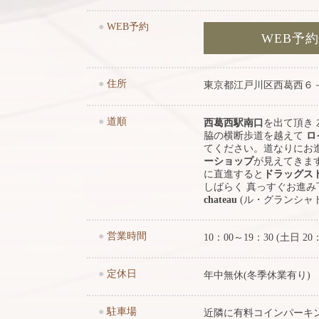
●
WEB予約
WEB予
●
住所
東京都江戸川区西葛西６
●
道順
西葛西駅南口
を出て頂き
脇の横断歩道を越えて
ロ
てください。道なりにお
ーショップ
が見えてきま
に直進すると
ドラッグス
しばらく 真っすぐお進
chateau
(ル・グランシャ
●
営業時間
10：00～19：30 (土日 20
●
定休日
年中無休(冬季休業有り)
●
駐車場
近隣に有料コインパーキ