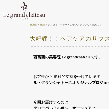
HOME
News
大好評！！ヘアケアのサブスクでいつも綺麗に！
大好評！！ヘアケアのサブ
西葛西
の
美容院
Le grandchateau
です。
お客様から 絶対的支持を受けています
ル・グランシャトー
の
オリジナルプロジェ
今回お届けするのは
グローバルミルボン、オージュア
と