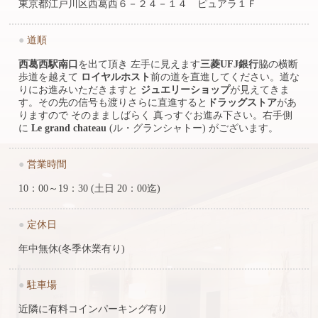
東京都江戸川区西葛西６－２４－１４ ピュアラ１Ｆ
●
道順
西葛西駅南口
を出て頂き 左手に見えます
三菱UFJ銀行
脇の横断
歩道を越えて
ロイヤルホスト
前の道を直進してください。道な
りにお進みいただきますと
ジュエリーショップ
が見えてきま
す。その先の信号も渡りさらに直進すると
ドラッグストア
があ
りますので そのまましばらく 真っすぐお進み下さい。右手側
に
Le grand chateau
(ル・グランシャトー) がございます。
●
営業時間
10：00～19：30 (土日 20：00迄)
●
定休日
年中無休(冬季休業有り)
●
駐車場
近隣に有料コインパーキング有り