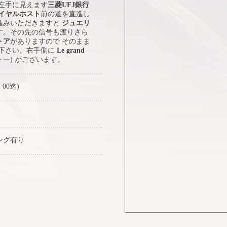
 左手に見えます
三菱UFJ銀行
イヤルホスト
前の道を直進し
進みいただきますと
ジュエリ
す。その先の信号も渡りさら
トア
がありますので そのまま
み下さい。右手側に
Le grand
トー) がございます。
：00迄)
ング有り