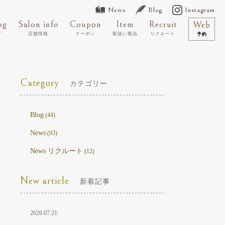
News
Blog
Instagram
og
Salon info
Coupon
Item
Recruit
Web
グ
店舗情報
クーポン
取扱い製品
リクルート
予約
Category
カテゴリー
Blog
(44)
News
(93)
News リクルート
(12)
New article
新着記事
2026.07.21: