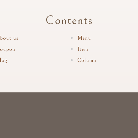
Contents
bout us
Menu
oupon
Item
log
Column