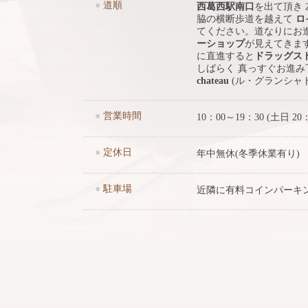
●
道順
西葛西駅南口
を出て頂き
脇の横断歩道を越えて
ロ
てください。道なりにお
ーショップ
が見えてきま
に直進すると
ドラッグス
しばらく 真っすぐお進
chateau
(ル・グランシャ
●
営業時間
10：00～19：30 (土日 20
●
定休日
年中無休(冬季休業有り)
●
駐車場
近隣に有料コインパーキ