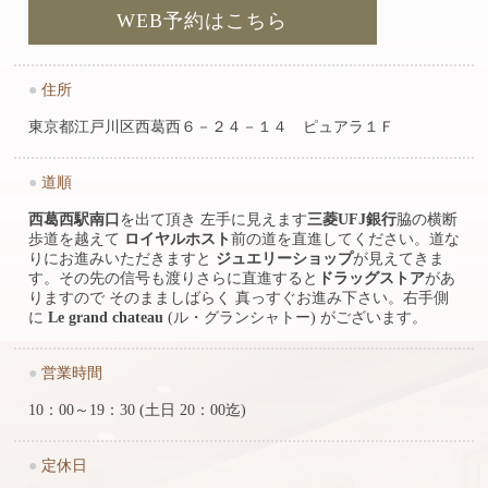
WEB予約はこちら
●
住所
東京都江戸川区西葛西６－２４－１４ ピュアラ１Ｆ
●
道順
西葛西駅南口
を出て頂き 左手に見えます
三菱UFJ銀行
脇の横断
歩道を越えて
ロイヤルホスト
前の道を直進してください。道な
りにお進みいただきますと
ジュエリーショップ
が見えてきま
す。その先の信号も渡りさらに直進すると
ドラッグストア
があ
りますので そのまましばらく 真っすぐお進み下さい。右手側
に
Le grand chateau
(ル・グランシャトー) がございます。
●
営業時間
10：00～19：30 (土日 20：00迄)
●
定休日