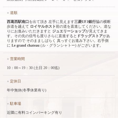
●
道順
西葛西駅南口
を出て頂き 左手に見えます
三菱UFJ銀行
脇の横断
歩道を越えて
ロイヤルホスト
前の道を直進してください。道な
りにお進みいただきますと
ジュエリーショップ
が見えてきま
す。その先の信号も渡りさらに直進すると
ドラッグストア
があ
りますので そのまましばらく 真っすぐお進み下さい。右手側
に
Le grand chateau
(ル・グランシャトー) がございます。
●
営業時間
10：00～19：30 (土日 20：00迄)
●
定休日
年中無休(冬季休業有り)
●
駐車場
近隣に有料コインパーキング有り