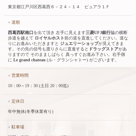
東京都江戸川区西葛西６－２４－１４ ピュアラ１Ｆ
●
道順
西葛西駅南口
を出て頂き 左手に見えます
三菱UFJ銀行
脇の横断
歩道を越えて
ロイヤルホスト
前の道を直進してください。道な
りにお進みいただきますと
ジュエリーショップ
が見えてきま
す。その先の信号も渡りさらに直進すると
ドラッグストア
があ
りますので そのまましばらく 真っすぐお進み下さい。右手側
に
Le grand chateau
(ル・グランシャトー) がございます。
●
営業時間
10：00～19：30 (土日 20：00迄)
●
定休日
年中無休(冬季休業有り)
●
駐車場