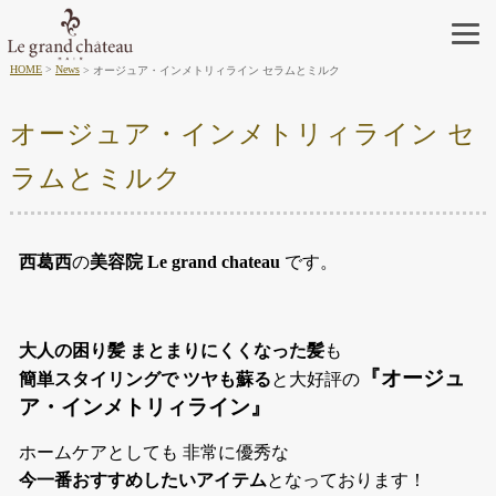
HOME
News
オージュア・インメトリィライン セラムとミルク
オージュア・インメトリィライン セ
ラムとミルク
西葛西
の
美容院 Le grand chateau
です。
大人の困り髪
まとまりにくくなった髪
も
『オージュ
簡単スタイリングで ツヤも蘇る
と大好評の
ア・インメトリィライン』
ホームケアとしても 非常に優秀な
今一番おすすめしたいアイテム
となっております！