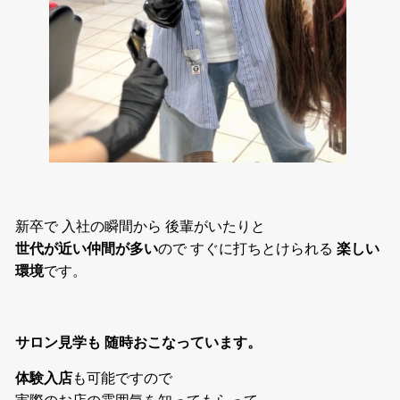
新卒で 入社の瞬間から 後輩がいたりと
世代が近い仲間が多い
ので すぐに打ちとけられる
楽しい
環境
です。
サロン見学も 随時おこなっています。
体験入店
も可能ですので