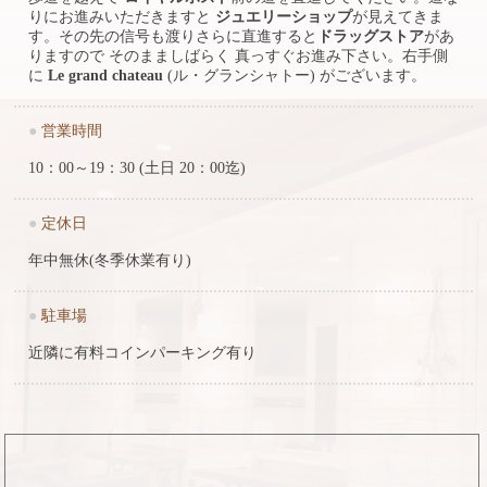
りにお進みいただきますと
ジュエリーショップ
が見えてきま
す。その先の信号も渡りさらに直進すると
ドラッグストア
があ
りますので そのまましばらく 真っすぐお進み下さい。右手側
に
Le grand chateau
(ル・グランシャトー) がございます。
●
営業時間
10：00～19：30 (土日 20：00迄)
●
定休日
年中無休(冬季休業有り)
●
駐車場
近隣に有料コインパーキング有り