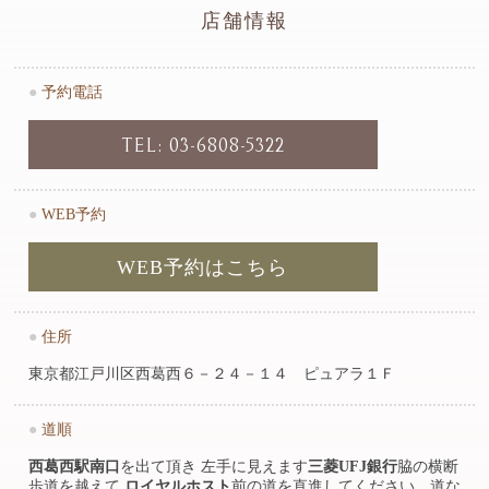
店舗情報
●
予約電話
TEL: 03-6808-5322
●
WEB予約
WEB予約はこちら
●
住所
東京都江戸川区西葛西６－２４－１４ ピュアラ１Ｆ
●
道順
西葛西駅南口
を出て頂き 左手に見えます
三菱UFJ銀行
脇の横断
歩道を越えて
ロイヤルホスト
前の道を直進してください。道な