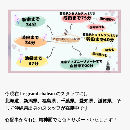
今現在
Le grand chateau
のスタッフには
北海道、新潟県、福島県、千葉県、愛知県、滋賀県、
そ
して
沖縄県
出身の
スタッフが在籍中
です。
心配事が有れば
精神面でも
色々
サポート
いたします！