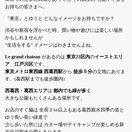
お持ちの皆さまへ。
『東京』とゆうと どんなイメージをお持ちですか？
渋谷や新宿を浮かべた時、買い物や遊びには楽しい場所
かもしれませんが
“生活をする” イメージはわきませんよね。
Le grand chateau
があるのは
東京23区内
の
イーストエリ
ア
、
江戸川区
です。
東京メトロ東西線 西葛西駅
から
徒歩５分
の立地にありま
す。(葛西駅までも徒歩圏内)
西葛西・葛西エリア
は
都内でも緑が多く
大きな公園もたくさんある場所です。
お店のすぐ脇は 全長２㎞以上もある葛西親水四季の道と
ゆう長い長い緑道で
少し歩いた所には カヌー場やデイキャンプが楽しめる新
左近川親水公園もあります。