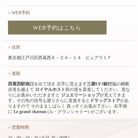
●
WEB予約
WEB予約はこちら
●
住所
東京都江戸川区西葛西６－２４－１４ ピュアラ１Ｆ
●
道順
西葛西駅南口
を出て頂き 左手に見えます
三菱UFJ銀行
脇の横断
歩道を越えて
ロイヤルホスト
前の道を直進してください。道な
りにお進みいただきますと
ジュエリーショップ
が見えてきま
す。その先の信号も渡りさらに直進すると
ドラッグストア
があ
りますので そのまましばらく 真っすぐお進み下さい。右手側
に
Le grand chateau
(ル・グランシャトー) がございます。
●
営業時間
10：00～19：30 (土日 20：00迄)