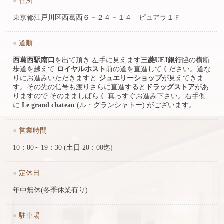
●
住所
東京都江戸川区西葛西６－２４－１４ ピュアラ１Ｆ
●
道順
西葛西駅南口
を出て頂き 左手に見えます
三菱UFJ銀行
脇の横断
歩道を越えて
ロイヤルホスト
前の道を直進してください。道な
りにお進みいただきますと
ジュエリーショップ
が見えてきま
す。その先の信号も渡りさらに直進すると
ドラッグストア
があ
りますので そのまましばらく 真っすぐお進み下さい。右手側
に
Le grand chateau
(ル・グランシャトー) がございます。
●
営業時間
10：00～19：30 (土日 20：00迄)
●
定休日
年中無休(冬季休業有り)
●
駐車場