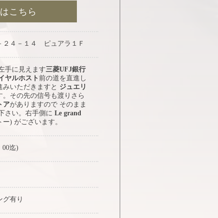
約はこちら
－２４－１４ ピュアラ１Ｆ
 左手に見えます
三菱UFJ銀行
イヤルホスト
前の道を直進し
進みいただきますと
ジュエリ
す。その先の信号も渡りさら
トア
がありますので そのまま
み下さい。右手側に
Le grand
トー) がございます。
：00迄)
ング有り