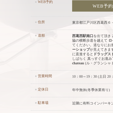
●
WEB予約
WEB予
●
住所
東京都江戸川区西葛西６
●
道順
西葛西駅南口
を出て頂き
脇の横断歩道を越えて
ロ
てください。道なりにお
ーショップ
が見えてきま
に直進すると
ドラッグス
しばらく 真っすぐお進
chateau
(ル・グランシャ
●
営業時間
10：00～19：30 (土日 20
●
定休日
年中無休(冬季休業有り)
●
駐車場
近隣に有料コインパーキ