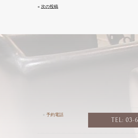
«
次の投稿
●
予約電話
TEL: 03-