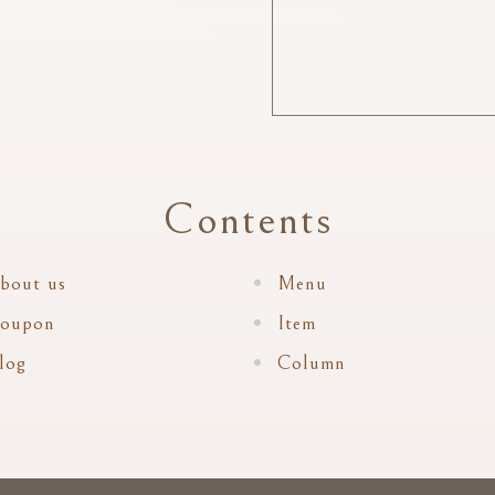
Contents
bout us
Menu
oupon
Item
log
Column