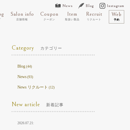
News
Blog
Instagram
og
Salon info
Coupon
Item
Recruit
Web
グ
店舗情報
クーポン
取扱い製品
リクルート
予約
Category
カテゴリー
Blog
(44)
News
(93)
News リクルート
(12)
New article
新着記事
2026.07.21: