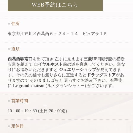
WEB予約はこちら
●
住所
東京都江戸川区西葛西６－２４－１４ ピュアラ１Ｆ
●
道順
西葛西駅南口
を出て頂き 左手に見えます
三菱UFJ銀行
脇の横断
歩道を越えて
ロイヤルホスト
前の道を直進してください。道な
りにお進みいただきますと
ジュエリーショップ
が見えてきま
す。その先の信号も渡りさらに直進すると
ドラッグストア
があ
りますので そのまましばらく 真っすぐお進み下さい。右手側
に
Le grand chateau
(ル・グランシャトー) がございます。
●
営業時間
10：00～19：30 (土日 20：00迄)
●
定休日