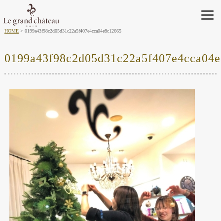
HOME
0199a43f98c2d05d31c22a5f407e4cca04e8c12665
0199a43f98c2d05d31c22a5f407e4cca04