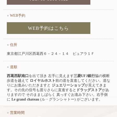
●
WEB予約
WEB予約はこちら
●
住所
東京都江戸川区西葛西６－２４－１４ ピュアラ１Ｆ
●
道順
西葛西駅南口
を出て頂き 左手に見えます
三菱UFJ銀行
脇の横断
歩道を越えて
ロイヤルホスト
前の道を直進してください。道な
りにお進みいただきますと
ジュエリーショップ
が見えてきま
す。その先の信号も渡りさらに直進すると
ドラッグストア
があ
りますので そのまましばらく 真っすぐお進み下さい。右手側
に
Le grand chateau
(ル・グランシャトー) がございます。
●
営業時間