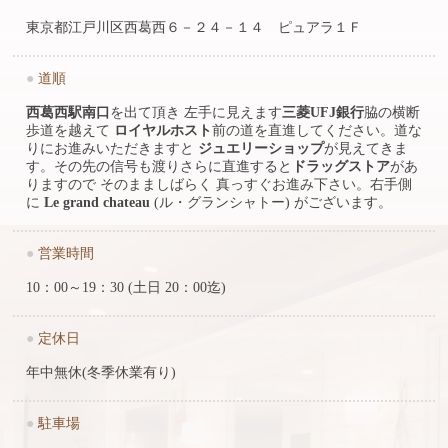
東京都江戸川区西葛西６－２４－１４ ピュアラ１Ｆ
●
道順
西葛西駅南口
を出て頂き 左手に見えます
三菱UFJ銀行
脇の横断
歩道を越えて
ロイヤルホスト
前の道を直進してください。道な
りにお進みいただきますと
ジュエリーショップ
が見えてきま
す。その先の信号も渡りさらに直進すると
ドラッグストア
があ
りますので そのまましばらく 真っすぐお進み下さい。右手側
に
Le grand chateau
(ル・グランシャトー) がございます。
●
営業時間
10：00～19：30 (土日 20：00迄)
●
定休日
年中無休(冬季休業有り)
●
駐車場