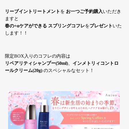
リーブイントリートメント
を
お一つご予約購入
いただき
ますと
春の+αケアができる スプリングコフレ
を
プレゼント
いた
します！！
限定BOX入りのコフレの内容は
リペアリティシャンプー(50ml)
、
インメトリィコントロ
ールクリーム(20g)
のスペシャルなセット！