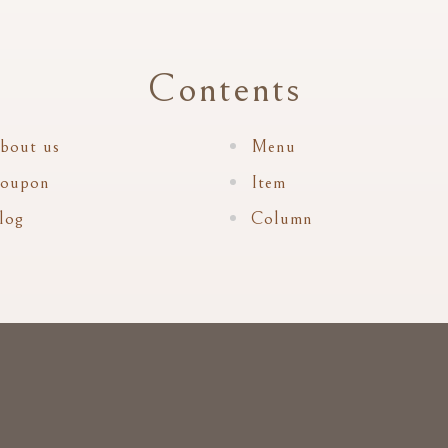
Contents
bout us
Menu
oupon
Item
log
Column