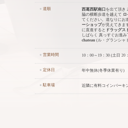
●
道順
西葛西駅南口
を出て頂き
脇の横断歩道を越えて
ロ
てください。道なりにお
ーショップ
が見えてきま
に直進すると
ドラッグス
しばらく 真っすぐお進
chateau
(ル・グランシャ
●
営業時間
10：00～19：30 (土日 20
●
定休日
年中無休(冬季休業有り)
●
駐車場
近隣に有料コインパーキ