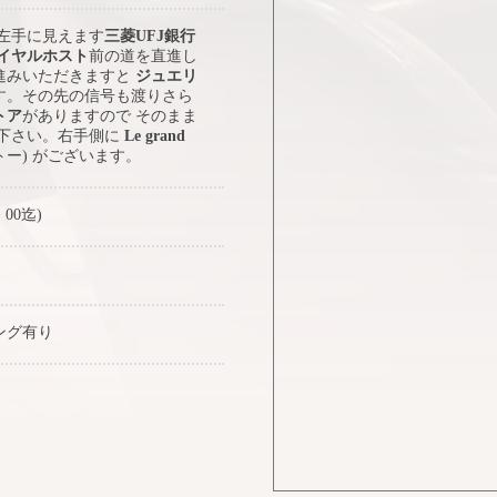
 左手に見えます
三菱UFJ銀行
イヤルホスト
前の道を直進し
進みいただきますと
ジュエリ
す。その先の信号も渡りさら
トア
がありますので そのまま
み下さい。右手側に
Le grand
トー) がございます。
：00迄)
ング有り