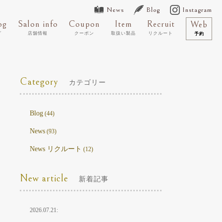
News
Blog
Instagram
og
Salon info
Coupon
Item
Recruit
Web
グ
店舗情報
クーポン
取扱い製品
リクルート
予約
Category
カテゴリー
Blog
(44)
News
(93)
News リクルート
(12)
New article
新着記事
2026.07.21: