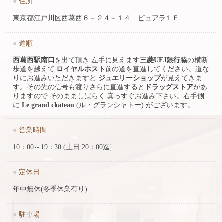
●
住所
東京都江戸川区西葛西６－２４－１４ ピュアラ１Ｆ
●
道順
西葛西駅南口
を出て頂き 左手に見えます
三菱UFJ銀行
脇の横断
歩道を越えて
ロイヤルホスト
前の道を直進してください。道な
りにお進みいただきますと
ジュエリーショップ
が見えてきま
す。その先の信号も渡りさらに直進すると
ドラッグストア
があ
りますので そのまましばらく 真っすぐお進み下さい。右手側
に
Le grand chateau
(ル・グランシャトー) がございます。
●
営業時間
10：00～19：30 (土日 20：00迄)
●
定休日
年中無休(冬季休業有り)
●
駐車場