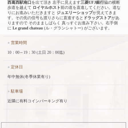
西葛西駅南口
を出て頂き 左手に見えます
三菱UFJ銀行
脇の横断
歩道を越えて
ロイヤルホスト
前の道を直進してください。道な
りにお進みいただきますと
ジュエリーショップ
が見えてきま
す。その先の信号も渡りさらに直進すると
ドラッグストア
があ
りますので そのまましばらく 真っすぐお進み下さい。右手側
に
Le grand chateau
(ル・グランシャトー) がございます。
●
営業時間
10：00～19：30 (土日 20：00迄)
●
定休日
年中無休(冬季休業有り)
●
駐車場
近隣に有料コインパーキング有り