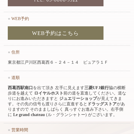
●
WEB予約
WEB予約はこちら
●
住所
東京都江戸川区西葛西６－２４－１４ ピュアラ１Ｆ
●
道順
西葛西駅南口
を出て頂き 左手に見えます
三菱UFJ銀行
脇の横断
歩道を越えて
ロイヤルホスト
前の道を直進してください。道な
りにお進みいただきますと
ジュエリーショップ
が見えてきま
す。その先の信号も渡りさらに直進すると
ドラッグストア
があ
りますので そのまましばらく 真っすぐお進み下さい。右手側
に
Le grand chateau
(ル・グランシャトー) がございます。
●
営業時間