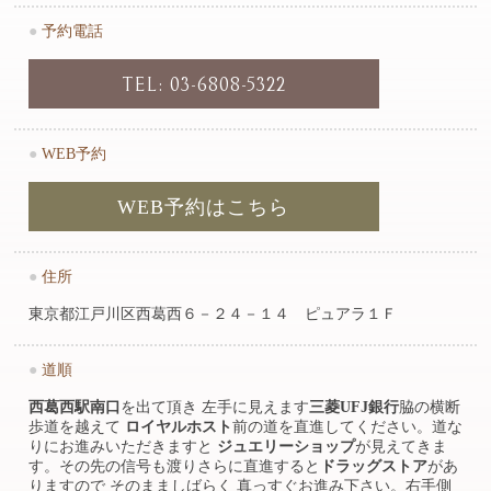
●
予約電話
TEL: 03-6808-5322
●
WEB予約
WEB予約はこちら
●
住所
東京都江戸川区西葛西６－２４－１４ ピュアラ１Ｆ
●
道順
西葛西駅南口
を出て頂き 左手に見えます
三菱UFJ銀行
脇の横断
歩道を越えて
ロイヤルホスト
前の道を直進してください。道な
りにお進みいただきますと
ジュエリーショップ
が見えてきま
す。その先の信号も渡りさらに直進すると
ドラッグストア
があ
りますので そのまましばらく 真っすぐお進み下さい。右手側