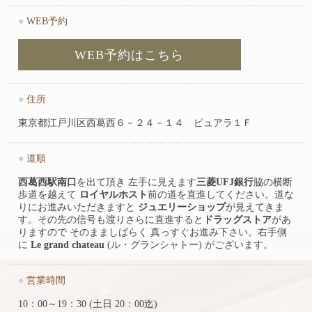
●
WEB予約
WEB予約はこちら
●
住所
東京都江戸川区西葛西６－２４－１４ ピュアラ１Ｆ
●
道順
西葛西駅南口
を出て頂き 左手に見えます
三菱UFJ銀行
脇の横断
歩道を越えて
ロイヤルホスト
前の道を直進してください。道な
りにお進みいただきますと
ジュエリーショップ
が見えてきま
す。その先の信号も渡りさらに直進すると
ドラッグストア
があ
りますので そのまましばらく 真っすぐお進み下さい。右手側
に
Le grand chateau
(ル・グランシャトー) がございます。
●
営業時間
10：00～19：30 (土日 20：00迄)