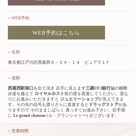
●
WEB予約
WEB予約はこちら
●
住所
東京都江戸川区西葛西６－２４－１４ ピュアラ１Ｆ
●
道順
西葛西駅南口
を出て頂き 左手に見えます
三菱UFJ銀行
脇の横断
歩道を越えて
ロイヤルホスト
前の道を直進してください。道な
りにお進みいただきますと
ジュエリーショップ
が見えてきま
す。その先の信号も渡りさらに直進すると
ドラッグストア
があ
りますので そのまましばらく 真っすぐお進み下さい。右手側
に
Le grand chateau
(ル・グランシャトー) がございます。
●
営業時間