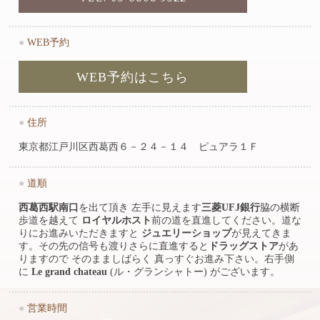
●
WEB予約
WEB予約はこちら
●
住所
東京都江戸川区西葛西６－２４－１４ ピュアラ１Ｆ
●
道順
西葛西駅南口
を出て頂き 左手に見えます
三菱UFJ銀行
脇の横断
歩道を越えて
ロイヤルホスト
前の道を直進してください。道な
りにお進みいただきますと
ジュエリーショップ
が見えてきま
す。その先の信号も渡りさらに直進すると
ドラッグストア
があ
りますので そのまましばらく 真っすぐお進み下さい。右手側
に
Le grand chateau
(ル・グランシャトー) がございます。
●
営業時間