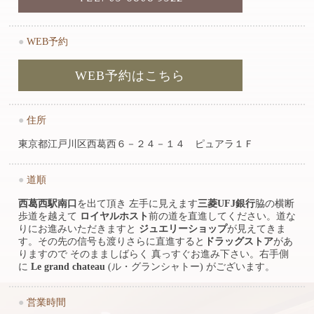
●
WEB予約
WEB予約はこちら
●
住所
東京都江戸川区西葛西６－２４－１４ ピュアラ１Ｆ
●
道順
西葛西駅南口
を出て頂き 左手に見えます
三菱UFJ銀行
脇の横断
歩道を越えて
ロイヤルホスト
前の道を直進してください。道な
りにお進みいただきますと
ジュエリーショップ
が見えてきま
す。その先の信号も渡りさらに直進すると
ドラッグストア
があ
りますので そのまましばらく 真っすぐお進み下さい。右手側
に
Le grand chateau
(ル・グランシャトー) がございます。
●
営業時間