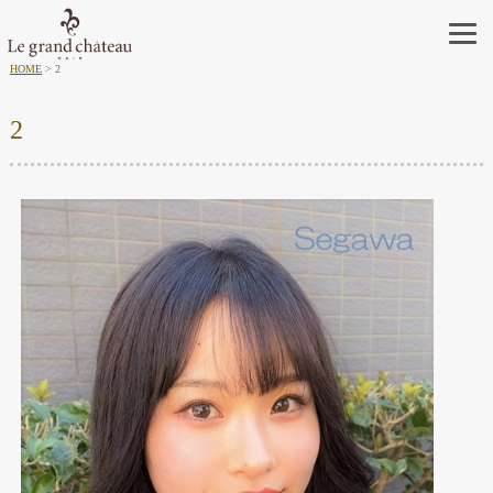
HOME
2
2