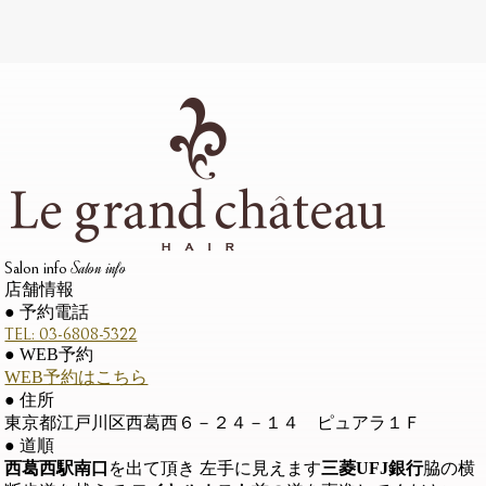
Salon info
Salon info
店舗情報
●
予約電話
TEL: 03-6808-5322
●
WEB予約
WEB予約はこちら
●
住所
東京都江戸川区西葛西６－２４－１４ ピュアラ１Ｆ
●
道順
西葛西駅南口
を出て頂き 左手に見えます
三菱UFJ銀行
脇の横