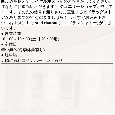
断歩道を越えて
ロイヤルホスト
前の道を直進してください。
道なりにお進みいただきますと
ジュエリーショップ
が見えて
きます。その先の信号も渡りさらに直進すると
ドラッグスト
ア
がありますので そのまましばらく 真っすぐお進み下さ
い。右手側に
Le grand chateau
(ル・グランシャトー) がござ
います。
●
営業時間
10：00～19：30 (土日 20：00迄)
●
定休日
年中無休(冬季休業有り)
●
駐車場
近隣に有料コインパーキング有り