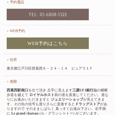
●
予約電話
TEL: 03-6808-5322
●
WEB予約
WEB予約はこちら
●
住所
東京都江戸川区西葛西６－２４－１４ ピュアラ１Ｆ
●
道順
西葛西駅南口
を出て頂き 左手に見えます
三菱UFJ銀行
脇の横断
歩道を越えて
ロイヤルホスト
前の道を直進してください。道な
りにお進みいただきますと
ジュエリーショップ
が見えてきま
す。その先の信号も渡りさらに直進すると
ドラッグストア
があ
りますので そのまましばらく 真っすぐお進み下さい。右手側
に
Le grand chateau
(ル・グランシャトー) がございます。