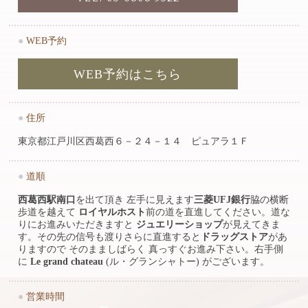
●
WEB予約
WEB予約はこちら
●
住所
東京都江戸川区西葛西６－２４－１４ ピュアラ１Ｆ
●
道順
西葛西駅南口
を出て頂き 左手に見えます
三菱UFJ銀行
脇の横断
歩道を越えて
ロイヤルホスト
前の道を直進してください。道な
りにお進みいただきますと
ジュエリーショップ
が見えてきま
す。その先の信号も渡りさらに直進すると
ドラッグストア
があ
りますので そのまましばらく 真っすぐお進み下さい。右手側
に
Le grand chateau
(ル・グランシャトー) がございます。
●
営業時間