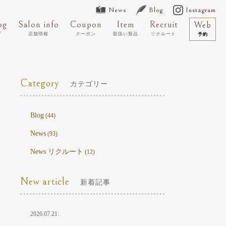
News
Blog
Instagram
og
Salon info
Coupon
Item
Recruit
Web
グ
店舗情報
クーポン
取扱い製品
リクルート
予約
Category
カテゴリー
Blog
(44)
News
(93)
News リクルート
(12)
New article
新着記事
2026.07.21: