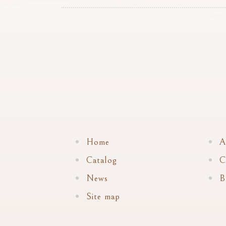
Home
A
Catalog
C
News
B
Site map