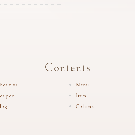
Contents
bout us
Menu
oupon
Item
log
Column