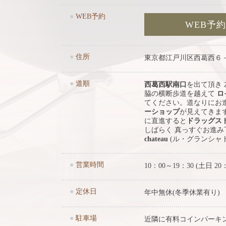
●
WEB予約
WEB予
●
住所
東京都江戸川区西葛西６
●
道順
西葛西駅南口
を出て頂き
脇の横断歩道を越えて
ロ
てください。道なりにお
ーショップ
が見えてきま
に直進すると
ドラッグス
しばらく 真っすぐお進
chateau
(ル・グランシャ
●
営業時間
10：00～19：30 (土日 20
●
定休日
年中無休(冬季休業有り)
●
駐車場
近隣に有料コインパーキ