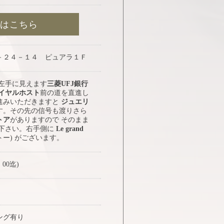
約はこちら
－２４－１４ ピュアラ１Ｆ
 左手に見えます
三菱UFJ銀行
イヤルホスト
前の道を直進し
進みいただきますと
ジュエリ
す。その先の信号も渡りさら
トア
がありますので そのまま
み下さい。右手側に
Le grand
トー) がございます。
：00迄)
ング有り