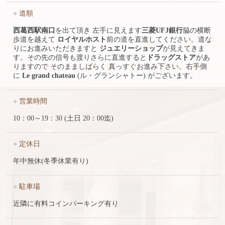
●
道順
西葛西駅南口
を出て頂き 左手に見えます
三菱UFJ銀行
脇の横断
歩道を越えて
ロイヤルホスト
前の道を直進してください。道な
りにお進みいただきますと
ジュエリーショップ
が見えてきま
す。その先の信号も渡りさらに直進すると
ドラッグストア
があ
りますので そのまましばらく 真っすぐお進み下さい。右手側
に
Le grand chateau
(ル・グランシャトー) がございます。
●
営業時間
10：00～19：30 (土日 20：00迄)
●
定休日
年中無休(冬季休業有り)
●
駐車場
近隣に有料コインパーキング有り