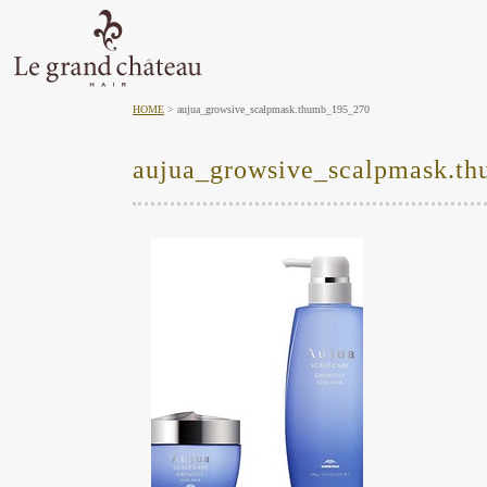
HOME
aujua_growsive_scalpmask.thumb_195_270
aujua_growsive_scalpmask.t