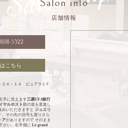
Salon info
店舗情報
6808-5322
約はこちら
－２４－１４ ピュアラ１Ｆ
 左手に見えます
三菱UFJ銀行
イヤルホスト
前の道を直進し
進みいただきますと
ジュエリ
す。その先の信号も渡りさら
トア
がありますので そのまま
み下さい。右手側に
Le grand