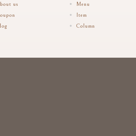
bout us
Menu
oupon
Item
log
Column