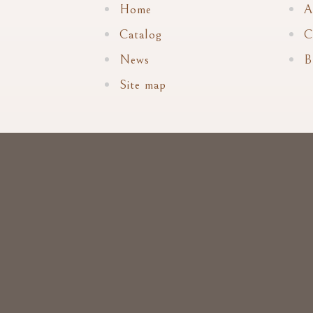
Home
A
Catalog
C
News
B
Site map