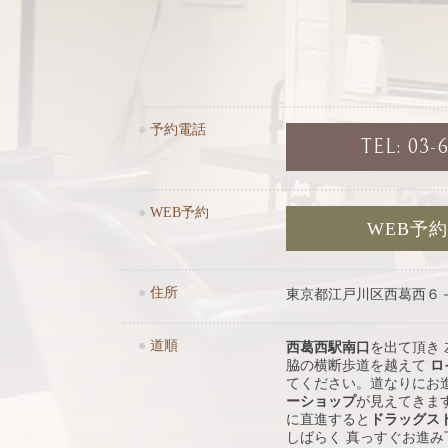
●
予約電話
TEL: 03-
●
WEB予約
WEB予
●
住所
東京都江戸川区西葛西６
●
道順
西葛西駅南口
を出て頂き
脇の横断歩道を越えて
ロ
てください。道なりにお
ーショップ
が見えてきま
に直進すると
ドラッグス
しばらく 真っすぐお進