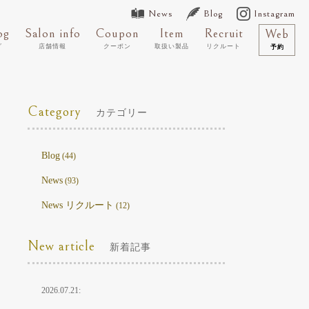
News
Blog
Instagram
og
Salon info
Coupon
Item
Recruit
Web
グ
店舗情報
クーポン
取扱い製品
リクルート
予約
Category
カテゴリー
Blog
(44)
News
(93)
News リクルート
(12)
New article
新着記事
2026.07.21: