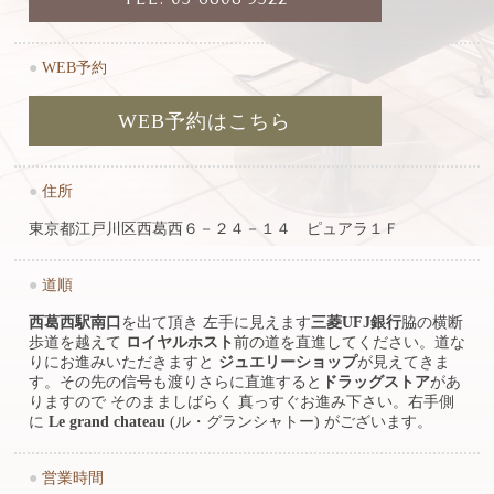
●
WEB予約
WEB予約はこちら
●
住所
東京都江戸川区西葛西６－２４－１４ ピュアラ１Ｆ
●
道順
西葛西駅南口
を出て頂き 左手に見えます
三菱UFJ銀行
脇の横断
歩道を越えて
ロイヤルホスト
前の道を直進してください。道な
りにお進みいただきますと
ジュエリーショップ
が見えてきま
す。その先の信号も渡りさらに直進すると
ドラッグストア
があ
りますので そのまましばらく 真っすぐお進み下さい。右手側
に
Le grand chateau
(ル・グランシャトー) がございます。
●
営業時間