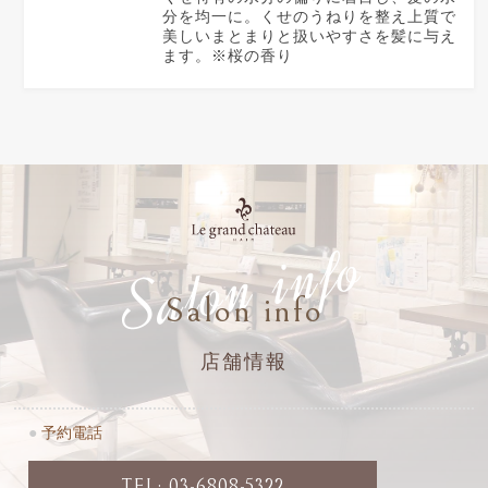
分を均一に。くせのうねりを整え上質で
美しいまとまりと扱いやすさを髪に与え
ます。※桜の香り
Salon info
Salon info
店舗情報
●
予約電話
TEL: 03-6808-5322