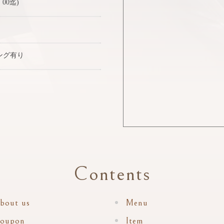
：00迄)
ング有り
Contents
bout us
Menu
oupon
Item