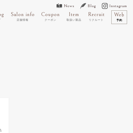
News
Blog
Instagram
og
Salon info
Coupon
Item
Recruit
Web
グ
店舗情報
クーポン
取扱い製品
リクルート
予約
込