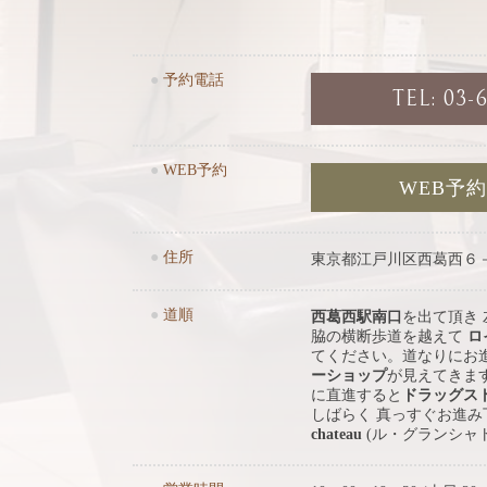
●
予約電話
TEL: 03-
●
WEB予約
WEB予
●
住所
東京都江戸川区西葛西６
●
道順
西葛西駅南口
を出て頂き
脇の横断歩道を越えて
ロ
てください。道なりにお
ーショップ
が見えてきま
に直進すると
ドラッグス
しばらく 真っすぐお進
chateau
(ル・グランシャ