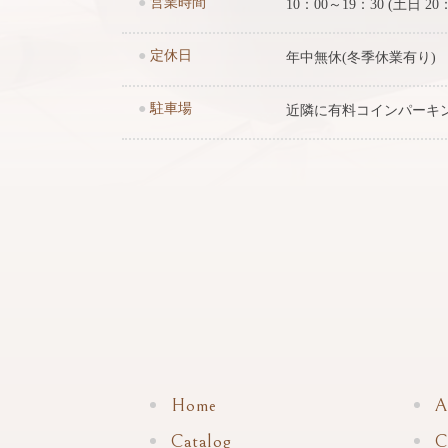
●
営業時間
10：00～19：30 (土日 20
●
定休日
年中無休(冬季休業有り)
●
駐車場
近隣に有料コインパーキ
Home
A
Catalog
C