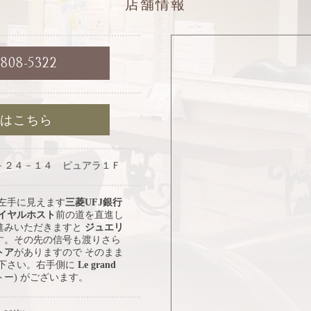
店舗情報
6808-5322
約はこちら
－２４－１４ ピュアラ１Ｆ
 左手に見えます
三菱UFJ銀行
イヤルホスト
前の道を直進し
進みいただきますと
ジュエリ
す。その先の信号も渡りさら
トア
がありますので そのまま
み下さい。右手側に
Le grand
トー) がございます。