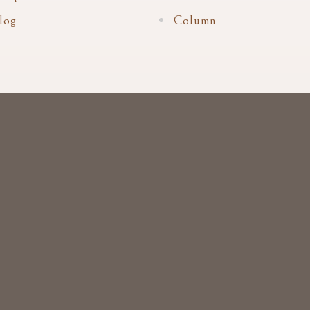
log
Column