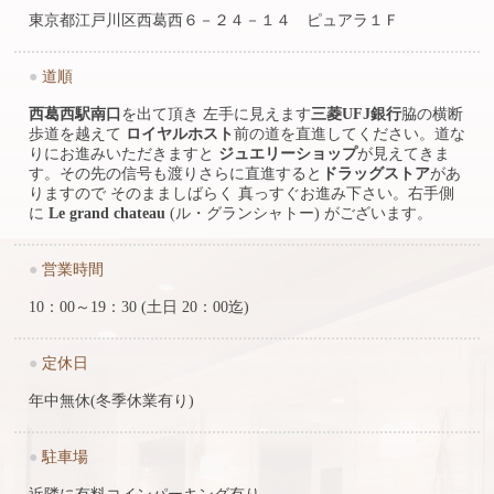
東京都江戸川区西葛西６－２４－１４ ピュアラ１Ｆ
●
道順
西葛西駅南口
を出て頂き 左手に見えます
三菱UFJ銀行
脇の横断
歩道を越えて
ロイヤルホスト
前の道を直進してください。道な
りにお進みいただきますと
ジュエリーショップ
が見えてきま
す。その先の信号も渡りさらに直進すると
ドラッグストア
があ
りますので そのまましばらく 真っすぐお進み下さい。右手側
に
Le grand chateau
(ル・グランシャトー) がございます。
●
営業時間
10：00～19：30 (土日 20：00迄)
●
定休日
年中無休(冬季休業有り)
●
駐車場