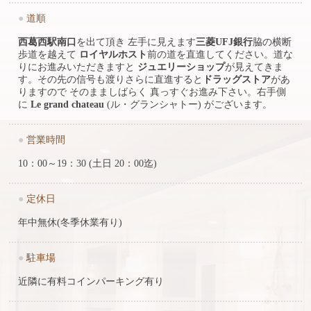
●
道順
西葛西駅南口
を出て頂き 左手に見えます
三菱UFJ銀行
脇の横断
歩道を越えて
ロイヤルホスト
前の道を直進してください。道な
りにお進みいただきますと
ジュエリーショップ
が見えてきま
す。その先の信号も渡りさらに直進すると
ドラッグストア
があ
りますので そのまましばらく 真っすぐお進み下さい。右手側
に
Le grand chateau
(ル・グランシャトー) がございます。
●
営業時間
10：00～19：30 (土日 20：00迄)
●
定休日
年中無休(冬季休業有り)
●
駐車場
近隣に有料コインパーキング有り